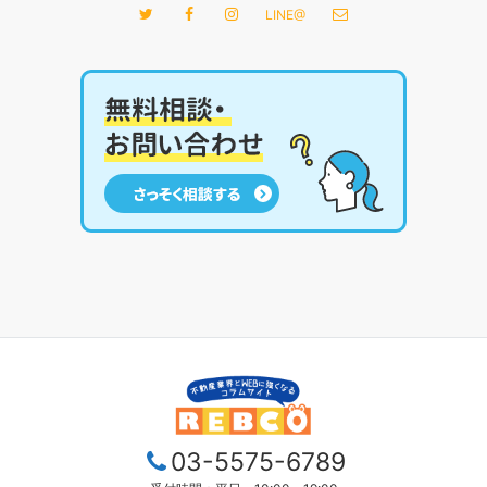
LINE@
03-5575-6789