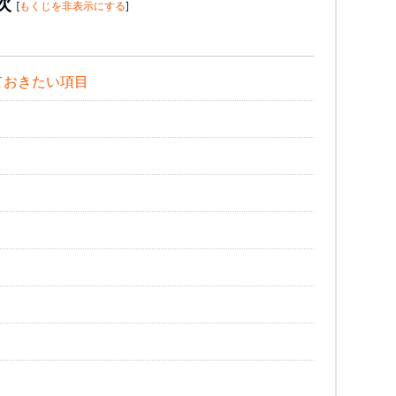
次
[
もくじを非表示にする
]
ておきたい項目