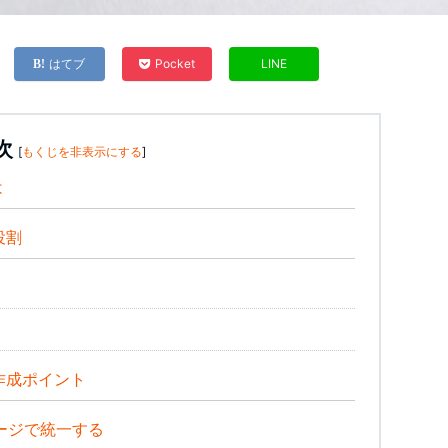
はてブ
Pocket
LINE
次
[
もくじを非表示にする
]
は
役割
作成ポイント
ージで統一する