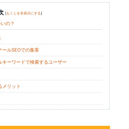
次
[
もくじを非表示にする
]
いいの？
は
ールSEOでの集客
ルキーワードで検索するユーザー
るメリット