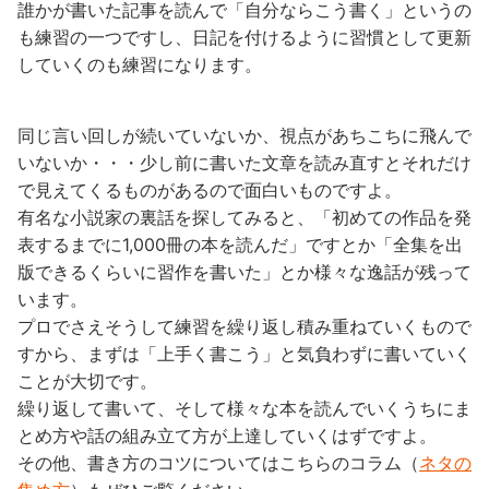
誰かが書いた記事を読んで「自分ならこう書く」というの
も練習の一つですし、日記を付けるように習慣として更新
していくのも練習になります。
同じ言い回しが続いていないか、視点があちこちに飛んで
いないか・・・少し前に書いた文章を読み直すとそれだけ
で見えてくるものがあるので面白いものですよ。
有名な小説家の裏話を探してみると、「初めての作品を発
表するまでに1,000冊の本を読んだ」ですとか「全集を出
版できるくらいに習作を書いた」とか様々な逸話が残って
います。
プロでさえそうして練習を繰り返し積み重ねていくもので
すから、まずは「上手く書こう」と気負わずに書いていく
ことが大切です。
繰り返して書いて、そして様々な本を読んでいくうちにま
とめ方や話の組み立て方が上達していくはずですよ。
その他、書き方のコツについてはこちらのコラム（
ネタの