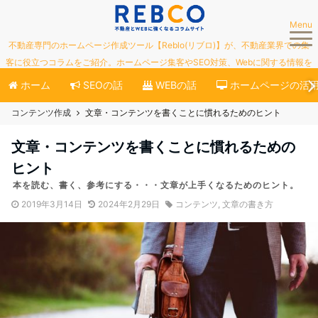
Menu
不動産専門のホームページ作成ツール【Reblo(リブロ)】が、不動産業界での集
客に役立つコラムをご紹介。ホームページ集客やSEO対策、Webに関する情報を
ご紹介していきます。
ホーム
SEOの話
WEBの話
ホームページの活
コンテンツ作成
文章・コンテンツを書くことに慣れるためのヒント
文章・コンテンツを書くことに慣れるための
ヒント
本を読む、書く、参考にする・・・文章が上手くなるためのヒント。
2019年3月14日
2024年2月29日
コンテンツ
,
文章の書き方