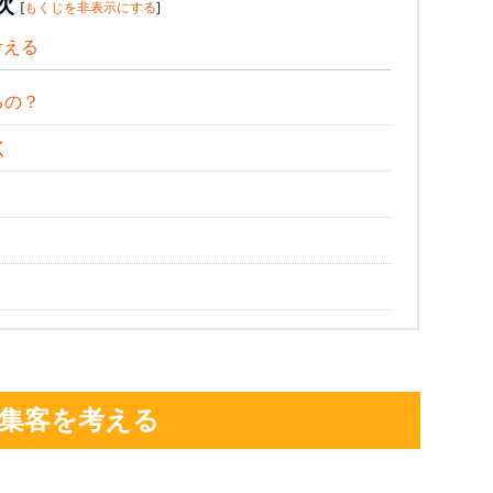
次
[
もくじを非表示にする
]
考える
るの？
く
集客を考える