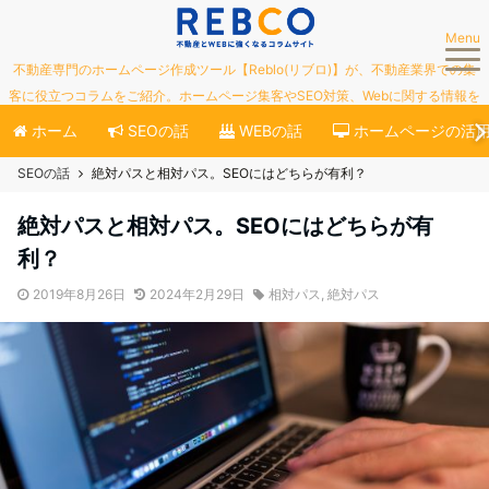
Menu
不動産専門のホームページ作成ツール【Reblo(リブロ)】が、不動産業界での集
客に役立つコラムをご紹介。ホームページ集客やSEO対策、Webに関する情報を
ご紹介していきます。
ホーム
SEOの話
WEBの話
ホームページの活
SEOの話
絶対パスと相対パス。SEOにはどちらが有利？
絶対パスと相対パス。SEOにはどちらが有
利？
2019年8月26日
2024年2月29日
相対パス
,
絶対パス