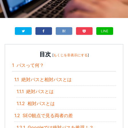
LINE
目次
[
もくじを非表示にする
]
1
パスって何？
1.1
絶対パスと相対パスとは
1.1.1
絶対パスとは
1.1.2
相対パスとは
1.2
SEO観点で見る両者の差
1.2.1
Googleでは絶対パスを推奨！？