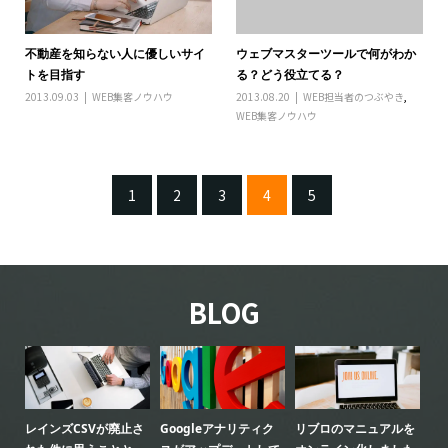
不動産を知らない人に優しいサイ
ウェブマスターツールで何がわか
トを目指す
る？どう役立てる？
2013.09.03
WEB集客ノウハウ
2013.08.20
WEB担当者のつぶやき
,
WEB集客ノウハウ
1
2
3
4
5
BLOG
レインズCSVが廃止さ
Googleアナリティク
リブロのマニュアルを
リ