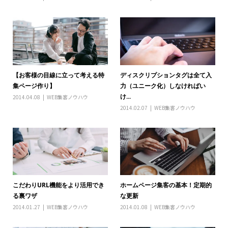
【お客様の目線に立って考える特
ディスクリプションタグは全て入
集ページ作り】
力（ユニーク化）しなければい
け...
2014.04.08
WEB集客ノウハウ
2014.02.07
WEB集客ノウハウ
こだわりURL機能をより活用でき
ホームページ集客の基本！定期的
る裏ワザ
な更新
2014.01.27
WEB集客ノウハウ
2014.01.08
WEB集客ノウハウ