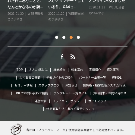
る
れた件に思うことと、
スがアップデートして
オンライン化しました
ー
なんとかなるのか調...
いる件。GA4っ...
2020.11.13
WEB担当者
20
のつぶやき
の
情
2021.01.20
WEB担当者
2020.11.20
WEB担当者
に
のつぶやき
のつぶやき
TOP
リブロMSとは
機能紹介
料金案内
実績紹介
導入事例
よくあるご質問
デモサイトのご紹介
パートナー企業一覧
資料DL
セミナー情報
スタッフブログ
お知らせ
賃貸版・顧客管理システムTaski
LINEでお問い合わせ機能
テンプレート 一覧サイト
資料請求・お問い合わせ
運営会社
プライバシーポリシー
サイトマップ
特定商取引法に基づく表示について
当社は「プライバシーマーク」使用承諾事業者として
認定されています。