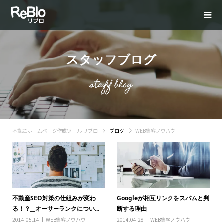
スタッフブログ
staff blog
不動産ホームページ作成ツール リブロ
ブログ
WEB集客ノウハウ
不動産SEO対策の仕組みが変わ
Googleが相互リンクをスパムと判
る！？__オーサーランクについ...
断する理由
2014.05.14
WEB集客ノウハウ
2014.04.28
WEB集客ノウハウ