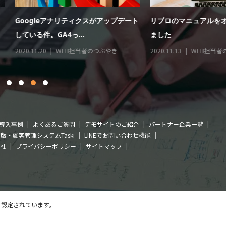
eアナリティクスがアップデート
リブロのマニュアルをオンライン化し
GA4っ...
ました
WEB担当者のつぶやき
2020.11.13
WEB担当者のつぶやき
導入事例
よくあるご質問
デモサイトのご紹介
パートナー企業一覧
版・顧客管理システムTaski
LINEでお問い合わせ機能
社
プライバシーポリシー
サイトマップ
て
認定されています。