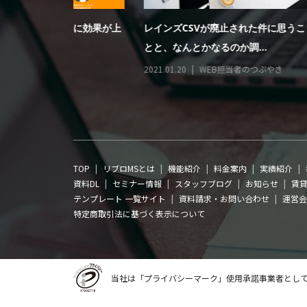
当に効果が上
レインズCSVが廃止された件に思うこ
Googl
とと、なんとかなるのか調...
している件。
2021.01.20
WEB担当者のつぶやき
2020.11.20
TOP
リブロMSとは
機能紹介
料金案内
実績紹介
資料DL
セミナー情報
スタッフブログ
お知らせ
賃貸
テンプレート 一覧サイト
資料請求・お問い合わせ
運営会
特定商取引法に基づく表示について
当社は「プライバシーマーク」使用承諾事業者とし