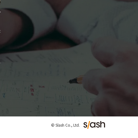
リブロの機能開発ストーリー
ホームページとポータル
についての話。
2020.06.15
WEB担当者のつぶやき
,
リブロ
ってなに？
2020.05.19
WEB担当者
集客ノウハウ
© Slash Co., Ltd.