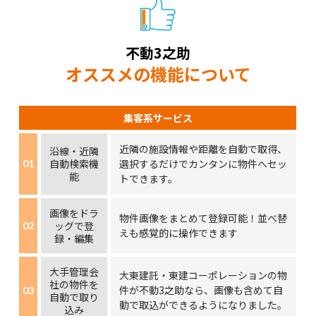
不動3之助
オススメの機能について
集客系サービス
近隣の施設情報や距離を自動で取得、
沿線・近隣
自動検索機
選択するだけでカンタンに物件へセッ
01
能
トできます。
画像をドラ
物件画像をまとめて登録可能！並べ替
ッグで登
02
えも感覚的に操作できます
録・編集
大手管理会
大東建託・東建コーポレーションの物
社の物件を
件が不動3之助なら、画像も含めて自
03
自動で取り
動で取込ができるようになりました。
込み