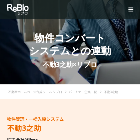
物件コンバート
システムとの連動
不動3之助×リブロ
不動産ホームページ作成ツール リブロ
パートナー企業一覧
不動3之助
物件管理・一括入稿システム
不動3之助
株式会社3films