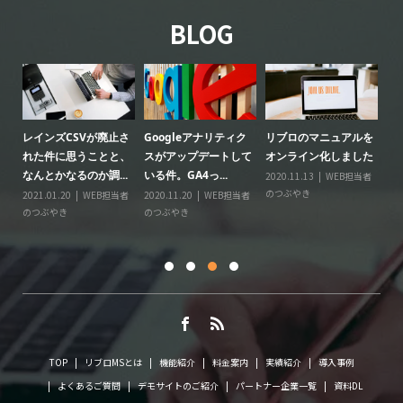
BLOG
レインズCSVが廃止さ
Googleアナリティク
リブロのマニュアルを
リ
る
れた件に思うことと、
スがアップデートして
オンライン化しました
ー
なんとかなるのか調...
いる件。GA4っ...
2020.11.13
WEB担当者
20
のつぶやき
の
情
2021.01.20
WEB担当者
2020.11.20
WEB担当者
に
のつぶやき
のつぶやき
TOP
リブロMSとは
機能紹介
料金案内
実績紹介
導入事例
よくあるご質問
デモサイトのご紹介
パートナー企業一覧
資料DL