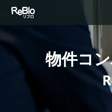
物件コン
R