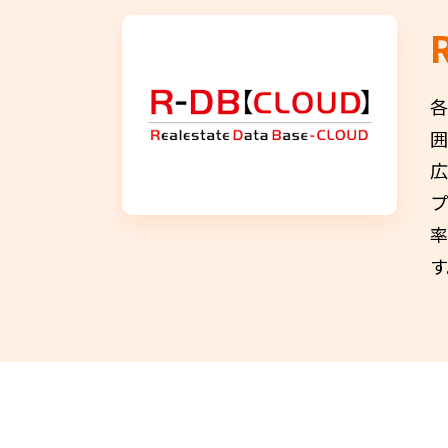
各
囲
広
プ
す