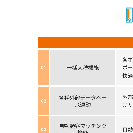
各ポ
⼀括⼊稿機能
ポー
01
快適
外部
各種外部データベー
02
ス連動
また
⾃動顧客マッチング
自動
03
機能