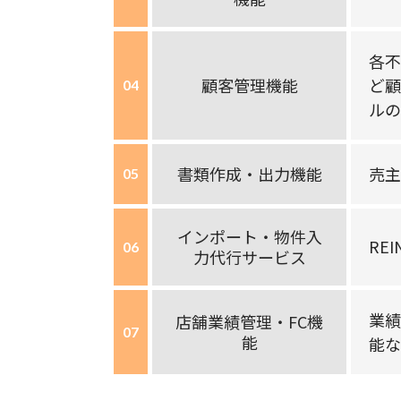
各不
顧客管理機能
ど顧
04
ルの
書類作成・出力機能
売主
05
インポート・物件入
RE
06
力代行サービス
業績
店舗業績管理・FC機
07
能
能な