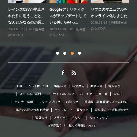
レインズCSVが廃止さ
Googleアナリティク
リブロのマニュアルを
リ
る
れた件に思うことと、
スがアップデートして
オンライン化しました
ー
なんとかなるのか調...
いる件。GA4っ...
2020.11.13
WEB担当者
20
のつぶやき
の
情
2021.01.20
WEB担当者
2020.11.20
WEB担当者
に
のつぶやき
のつぶやき
TOP
リブロMSとは
機能紹介
料金案内
実績紹介
導入事例
よくあるご質問
デモサイトのご紹介
パートナー企業一覧
資料DL
セミナー情報
スタッフブログ
お知らせ
賃貸版・顧客管理システムTaski
LINEでお問い合わせ機能
テンプレート 一覧サイト
資料請求・お問い合わせ
運営会社
プライバシーポリシー
サイトマップ
特定商取引法に基づく表示について