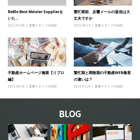
ReBlo Best Meister Supplierを
繁忙期前、反響メールの返信は大
いた...
丈夫ですか
2015.05.08
営業スタッフの日記
2015.09.14
営業スタッフの日記
不動産ホームページ施策【リブロ
繁忙期と閑散期の不動産WEB集客
編】
の違いは？
2015.06.18
営業スタッフの日記
2014.03.26
営業スタッフの日記
BLOG