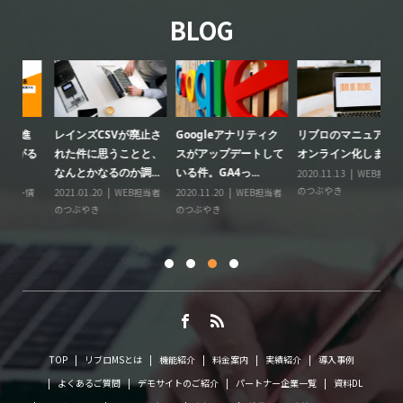
BLOG
レインズCSVが廃止さ
Googleアナリティク
リブロのマニュアルを
リ
る
れた件に思うことと、
スがアップデートして
オンライン化しました
ー
なんとかなるのか調...
いる件。GA4っ...
2020.11.13
WEB担当者
20
のつぶやき
の
情
2021.01.20
WEB担当者
2020.11.20
WEB担当者
に
のつぶやき
のつぶやき
TOP
リブロMSとは
機能紹介
料金案内
実績紹介
導入事例
よくあるご質問
デモサイトのご紹介
パートナー企業一覧
資料DL