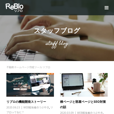
スタッフブログ
staff blog
不動産ホームページ作成ツール リブロ
リブロの機能開発ストーリー
棟ページと部屋ページとSEO対策
の話
2020.06.15
WEB担当者のつぶやき
,
リ
ブロってなに？
2020.03.09
WEB担当者のつぶやき
,