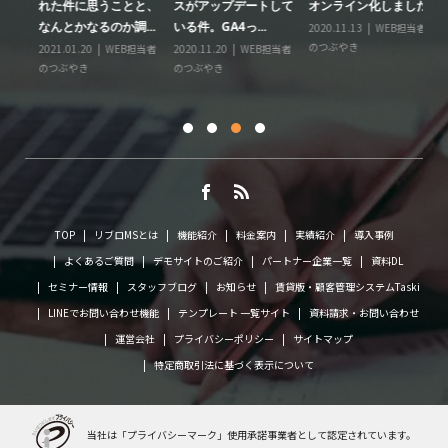
る
れた件に思うことと、
スがアップデートして
オンライン化しました
ー
なんとかなるのか調...
いる件。GA4っ...
2020.11.13
WEB担当者
20
のつぶやき
の
情
2021.01.20
WEB担当者
2020.11.20
WEB担当者
に
のつぶやき
のつぶやき
TOP
リブロMSとは
機能紹介
料金案内
実績紹介
導入事例
よくあるご質問
デモサイトのご紹介
パートナー企業一覧
資料DL
セミナー情報
スタッフブログ
お知らせ
賃貸版・顧客管理システムTaski
LINEでお問い合わせ機能
テンプレート 一覧サイト
資料請求・お問い合わせ
運営会社
プライバシーポリシー
サイトマップ
特定商取引法に基づく表示について
当社は「プライバシーマーク」使用承諾事業者として
認定されています。