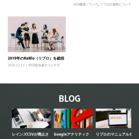
WEB集客ノウハウ
,
リブロの運用について
2019年のReBlo（リブロ）を総括
2019.12.13
WEB担当者のつぶやき
BLOG
レインズCSVが廃止さ
Googleアナリティク
リブロのマニュアルを
リ