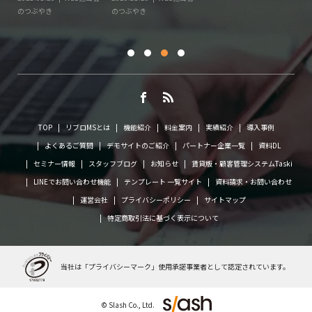
に
のつぶやき
のつぶやき
TOP
リブロMSとは
機能紹介
料金案内
実績紹介
導入事例
よくあるご質問
デモサイトのご紹介
パートナー企業一覧
資料DL
セミナー情報
スタッフブログ
お知らせ
賃貸版・顧客管理システムTaski
LINEでお問い合わせ機能
テンプレート 一覧サイト
資料請求・お問い合わせ
運営会社
プライバシーポリシー
サイトマップ
特定商取引法に基づく表示について
当社は「プライバシーマーク」使用承諾事業者として
認定されています。
© Slash Co., Ltd.