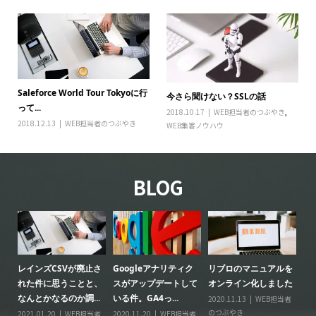
Saleforce World Tour Tokyoに行
今さら聞けない？SSLの話
って...
2018.10.17
WEB担当者のつぶやき
,
2018.12.13
WEB担当者のつぶやき
WEB集客ノウハウ
BLOG
レインズCSVが廃止さ
Googleアナリティク
リブロのマニュアルを
リ
る
れた件に思うことと、
スがアップデートして
オンライン化しました
ー
なんとかなるのか調...
いる件。GA4っ...
2020.11.13
WEB担当者
20
のつぶやき
の
情
2021.01.20
WEB担当者
2020.11.20
WEB担当者