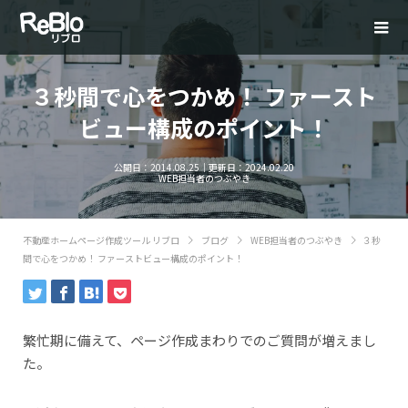
３秒間で心をつかめ！ ファースト
ビュー構成のポイント！
公開日：
2014.08.25
｜更新日：
2024.02.20
WEB担当者のつぶやき
不動産ホームページ作成ツール リブロ
ブログ
WEB担当者のつぶやき
３秒
間で心をつかめ！ ファーストビュー構成のポイント！
繁忙期に備えて、ページ作成まわりでのご質問が増えまし
た。