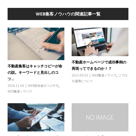
WEB集客ノウハウの関連記事一覧
不動産ホームページで成功事例の
不動産集客はキャッチコピーが命
再現ってできるのか！？
の説。キーワードと見出しのコ
2015.09.02
WEB集客ノウハウ
,
リブロ
ツ...
の運用について
2018.11.06
WEB担当者のつぶやき
,
WEB集客ノウハウ