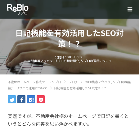
日記機能を有効活用したSEO対
策！？
公開日：
2018.09.21
WEB集客ノウハウ
,
リブロの機能紹介
,
リブロの運用について
不動産ホームページ作成ツール リブロ
ブログ
WEB集客ノウハウ
,
リブロの機能
紹介
,
リブロの運用について
日記機能を有効活用したSEO対策！？
突然ですが、不動産会社様のホームページで日記を書くと
いうとどんな内容を思い浮かべますか。