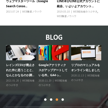
ウェブマスターツール（Google
LINE＠がLINE公式アカウントに
Search Conso...
統合、いよいよアカウント...
2015.07.24
WEB集客ノウハウ
2019.05.10
WEB担当者のつぶやき
,
WEB集客ノウハウ
BLOG
レインズCSVが廃止さ
Googleアナリティク
リブロのマニュアルを
リ
る
れた件に思うことと、
スがアップデートして
オンライン化しました
ー
なんとかなるのか調...
いる件。GA4っ...
2020.11.13
WEB担当者
20
のつぶやき
の
情
2021.01.20
WEB担当者
2020.11.20
WEB担当者
に
のつぶやき
のつぶやき