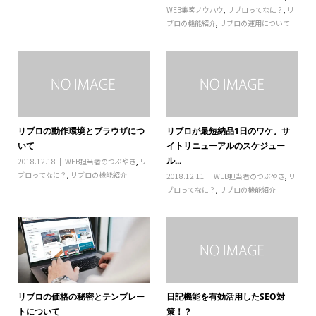
WEB集客ノウハウ
,
リブロってなに？
,
リ
ブロの機能紹介
,
リブロの運用について
リブロの動作環境とブラウザにつ
リブロが最短納品1日のワケ。サ
いて
イトリニューアルのスケジュー
ル...
2018.12.18
WEB担当者のつぶやき
,
リ
ブロってなに？
,
リブロの機能紹介
2018.12.11
WEB担当者のつぶやき
,
リ
ブロってなに？
,
リブロの機能紹介
リブロの価格の秘密とテンプレー
日記機能を有効活用したSEO対
トについて
策！？