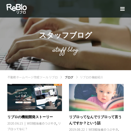
スタッフブログ
staff blog
不動産ホームページ作成ツール リブロ
ブログ
リブロの機能紹介
リブロの機能開発ストーリー
リブロってなんでリブロって言う
んですか？という話
2020.06.15
WEB担当者のつぶやき
,
リ
ブロってなに？
2019.08.22
WEB担当者のつぶやき
,