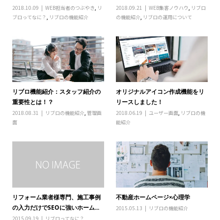
2018.10.09
WEB担当者のつぶやき
,
リ
2018.09.21
WEB集客ノウハウ
,
リブロ
ブロってなに？
,
リブロの機能紹介
の機能紹介
,
リブロの運用について
リブロ機能紹介：スタッフ紹介の
オリジナルアイコン作成機能をリ
重要性とは！？
リースしました！
2018.08.31
リブロの機能紹介
,
管理画
2018.06.19
ユーザー画面
,
リブロの機
面
能紹介
リフォーム業者様専門、施工事例
不動産ホームページ×心理学
の入力だけでSEOに強いホーム...
2015.05.13
リブロの機能紹介
2015.09.19
リブロってなに？