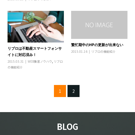
繁忙期中のHPの更新が出来ない
リブロは不動産スマートフォンサ
2015.01.16
リブロの機能紹介
イトに対応済み！
2015.03.31
WEB集客ノウハウ
,
リブロ
の機能紹介
1
2
BLOG