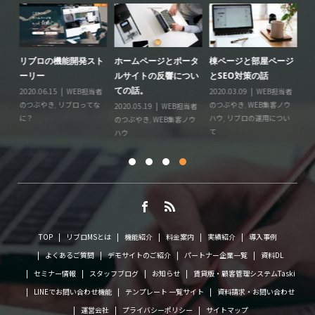
を
リブロの機能開発スト
ホームページとポータ
棟ページと部屋ページ
成
た
ーリー
ルサイトの反響につい
とSEO対策の話
が
ての話。
略
者
2020.06.15
WEB担当者
2020.03.09
WEB担当者
のつぶやき
,
リブロってな
のつぶやき
,
WEB集客ノウ
2020.05.19
WEB担当者
20
に？
ハウ
,
リブロの運用につい
のつぶやき
,
WEB集客ノウ
報
て
ハウ
TOP
リブロMSとは
機能紹介
料金案内
実績紹介
導入事例
よくあるご質問
デモサイトのご紹介
パートナー企業一覧
資料DL
セミナー情報
スタッフブログ
お知らせ
賃貸版・顧客管理システムTaski
LINEでお問い合わせ機能
テンプレート 一覧サイト
資料請求・お問い合わせ
運営会社
プライバシーポリシー
サイトマップ