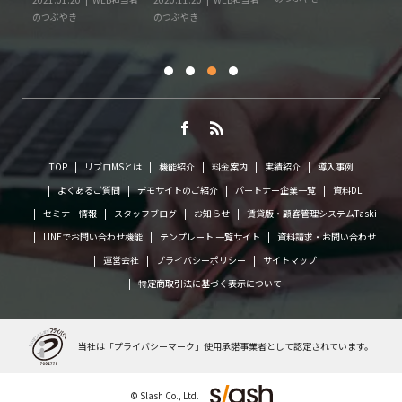
に
のつぶやき
のつぶやき
TOP
リブロMSとは
機能紹介
料金案内
実績紹介
導入事例
よくあるご質問
デモサイトのご紹介
パートナー企業一覧
資料DL
セミナー情報
スタッフブログ
お知らせ
賃貸版・顧客管理システムTaski
LINEでお問い合わせ機能
テンプレート 一覧サイト
資料請求・お問い合わせ
運営会社
プライバシーポリシー
サイトマップ
特定商取引法に基づく表示について
当社は「プライバシーマーク」使用承諾事業者として
認定されています。
© Slash Co., Ltd.