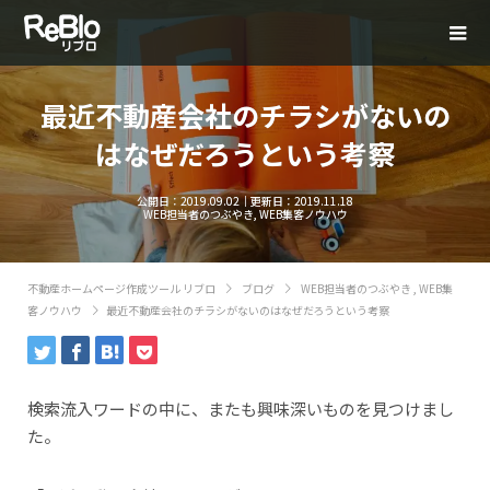
最近不動産会社のチラシがないの
はなぜだろうという考察
公開日：
2019.09.02
｜更新日：
2019.11.18
WEB担当者のつぶやき
,
WEB集客ノウハウ
不動産ホームページ作成ツール リブロ
ブログ
WEB担当者のつぶやき
,
WEB集
客ノウハウ
最近不動産会社のチラシがないのはなぜだろうという考察
検索流入ワードの中に、またも興味深いものを見つけまし
た。