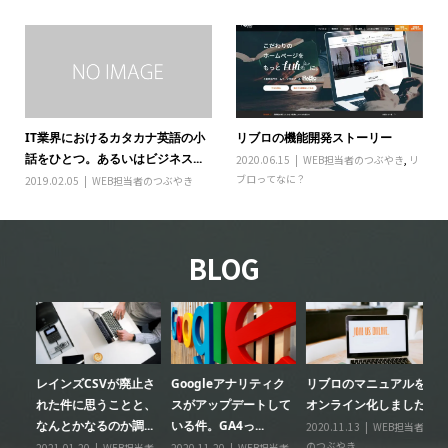
IT業界におけるカタカナ英語の小
リブロの機能開発ストーリー
話をひとつ。あるいはビジネス...
2020.06.15
WEB担当者のつぶやき
,
リ
ブロってなに？
2019.02.05
WEB担当者のつぶやき
BLOG
レインズCSVが廃止さ
Googleアナリティク
リブロのマニュアルを
リ
る
れた件に思うことと、
スがアップデートして
オンライン化しました
ー
なんとかなるのか調...
いる件。GA4っ...
2020.11.13
WEB担当者
20
のつぶやき
の
情
2021.01.20
WEB担当者
2020.11.20
WEB担当者